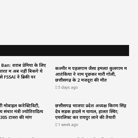
an: शराब प्रेमियों के लिए
कश्‍मीर में पहलगाम जैसा हमला! कुलगाम में
रत में अब नहीं बिकेंगे ये
आतंकियों ने नाम पूछकर मारी गोली,
 से FSSAI ने ब्रिकी पर
छत्तीसगढ़ के 2 मजदूरों की मौत
5 days ago
़ेगी मोबाइल कनेक्टिविटी,
छत्तीसगढ़ भाजपा प्रदेश अध्यक्ष किरण सिंह
य संचार मंत्री ज्योतिरादित्य
देव सड़क हादसे में घायल, हालत स्थिर;
,305 टावरों की मांग
एयरलिफ्ट कर रायपुर लाने की तैयारी
1 week ago