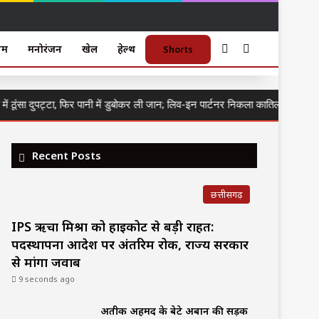
Sidebar
Search for
गम
मनोरंजन
खेल
हेल्थ
Shorts
ूंसा दुपट्टा, फिर पानी में डुबोकर ली जान; लिव-इन पार्टनर निकला कातिल, आरोपी गिरफ्त
Recent Posts
छत्तीसगढ़
IPS ऋचा मिश्रा को हाईकोर्ट से बड़ी राहत:
पदस्थापना आदेश पर अंतरिम रोक, राज्य सरकार
से मांगा जवाब
9 seconds ago
अतीक अहमद के बेटे अबान की सड़क