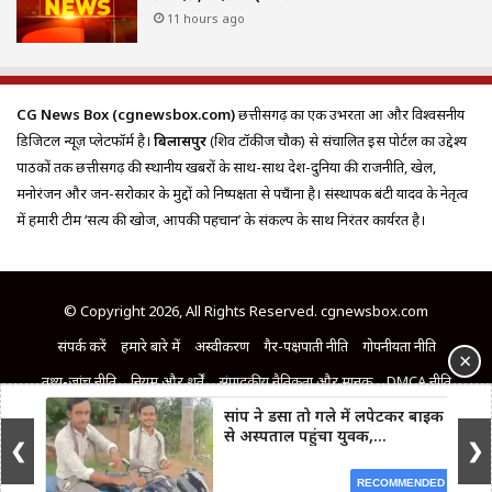
11 hours ago
CG News Box (cgnewsbox.com)
छत्तीसगढ़ का एक उभरता हुआ और विश्वसनीय
डिजिटल न्यूज़ प्लेटफॉर्म है।
बिलासपुर
(शिव टॉकीज चौक) से संचालित इस पोर्टल का उद्देश्य
पाठकों तक छत्तीसगढ़ की स्थानीय खबरों के साथ-साथ देश-दुनिया की राजनीति, खेल,
मनोरंजन और जन-सरोकार के मुद्दों को निष्पक्षता से पहुँचाना है। संस्थापक बंटी यादव के नेतृत्व
में हमारी टीम ‘सत्य की खोज, आपकी पहचान’ के संकल्प के साथ निरंतर कार्यरत है।
© Copyright 2026, All Rights Reserved. cgnewsbox.com
संपर्क करें
हमारे बारे में
अस्वीकरण
गैर-पक्षपाती नीति
गोपनीयता नीति
×
तथ्य-जांच नीति
नियम और शर्तें
संपादकीय नैतिकता और मानक
DMCA नीति
सांप ने डसा तो गले में लपेटकर बाइक
समाचार कक्ष नेतृत्व
सुधार नीति
से अस्पताल पहुंचा युवक,...
❮
❯
Facebook
X
Pinterest
LinkedIn
YouTube
RECOMMENDED