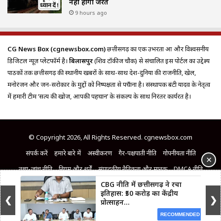
नहीं होगी जरूरत
9 hours ago
CG News Box (cgnewsbox.com)
छत्तीसगढ़ का एक उभरता हुआ और विश्वसनीय
डिजिटल न्यूज़ प्लेटफॉर्म है।
बिलासपुर
(शिव टॉकीज चौक) से संचालित इस पोर्टल का उद्देश्य
पाठकों तक छत्तीसगढ़ की स्थानीय खबरों के साथ-साथ देश-दुनिया की राजनीति, खेल,
मनोरंजन और जन-सरोकार के मुद्दों को निष्पक्षता से पहुँचाना है। संस्थापक बंटी यादव के नेतृत्व
में हमारी टीम ‘सत्य की खोज, आपकी पहचान’ के संकल्प के साथ निरंतर कार्यरत है।
© Copyright 2026, All Rights Reserved. cgnewsbox.com
संपर्क करें
हमारे बारे में
अस्वीकरण
गैर-पक्षपाती नीति
गोपनीयता नीति
×
तथ्य-जांच नीति
नियम और शर्तें
संपादकीय नैतिकता और मानक
DMCA नीति
CBG नीति में छत्तीसगढ़ ने रचा
समाचार कक्ष नेतृत्व
सुधार नीति
इतिहास: ₹50 करोड़ का केंद्रीय
❮
❯
प्रोत्साहन...
Facebook
X
Pinterest
LinkedIn
YouTube
RECOMMENDED