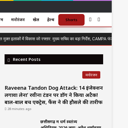
Sidebar
Search for
गम
मनोरंजन
खेल
हेल्थ
Shorts
त इलाकों में विकास को रफ्तार: मुख्य सचिव का बड़ा निर्देश, CAMPA फंड से बनेंगे सड
Recent Posts
मनोरंजन
Raveena Tandon Dog Attack: 14 इंजेक्शन
लगावा लेना’ रवीना टंडन पर डॉग ने किया अटैक!
बाल-बाल बचीं एक्ट्रेस, फैंस ने की हौसले की तारीफ
28 minutes ago
छत्तीसगढ़ में धर्म स्वतंत्र्य
अधिनियम-2026 लागू; अवैध धर्मांतरण