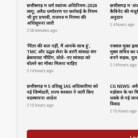
छत्तीसगढ़ में धर्म स्वतंत्र्य अधिनियम-2026
छत्तीसगढ़ में ‘
लागू; अवैध धर्मांतरण पर कार्रवाई के नियम
कैबिनेट की मंजू
भी हुए प्रभावी, राजपत्र में नियमों की
अनुदान
अधिसूचना जारी
4 hours ago
58 minutes ago
‘चिंता की बात नहीं, मैं आपके साथ हूं’,
नक्सल मुक्त इला
TMC और उद्धव सेना के बागी सांसदों संग
मुख्य सचिव का ब
ब्रेकफास्ट मीटिंग, बोले- नए सांसदों को
बनेंगे सड़क, प
बोलने का मौका मिलना चाहिए
14 hours ago
14 hours ago
छत्तीसगढ़ में 5 प्रशिक्षु IAS अधिकारियों को
CG NEWS: अवैध 
नई जिम्मेदारी, राज्य सरकार ने जारी किए
पड़ोसन के घर मि
पदस्थापना आदेश
धक्के से गई जान,
विवाद
15 hours ago
15 hours ago
Lea