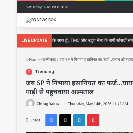
Saturday, August 8 2026
🔴 ‘चिंता की बात नहीं, मैं आपके साथ हूं’, TMC और उद्धव सेना के बागी सांसदों संग ब्र
LIVE UPDATE
Home
/
छत्तीसगढ़
/
जब SP ने निभाया इंसानियत का फर्ज…घायल को तड़पता 
Trending
जब SP ने निभाया इंसानियत का फर्ज…घाय
गाड़ी से पहुंचवाया अस्पताल
Chirag Yadav
Thursday, May 14th, 2026 11:42 AM
Facebook
X
LinkedIn
Pinterest
Share