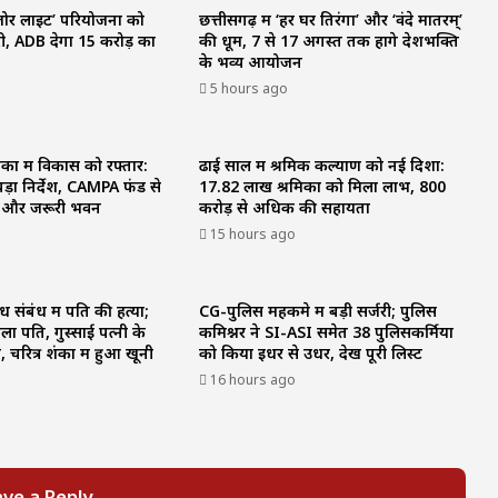
अंजोर लाइट’ परियोजना को
छत्तीसगढ़ में ‘हर घर तिरंगा’ और ‘वंदे मातरम्’
री, ADB देगा 15 करोड़ का
की धूम, 7 से 17 अगस्त तक होंगे देशभक्ति
के भव्य आयोजन
5 hours ago
कों में विकास को रफ्तार:
ढाई साल में श्रमिक कल्याण को नई दिशा:
ड़ा निर्देश, CAMPA फंड से
17.82 लाख श्रमिकों को मिला लाभ, ₹800
ुल और जरूरी भवन
करोड़ से अधिक की सहायता
15 hours ago
संबंध में पति की हत्या;
CG-पुलिस महकमे में बड़ी सर्जरी; पुलिस
ला पति, गुस्साई पत्नी के
कमिश्नर ने SI-ASI समेत 38 पुलिसकर्मियों
 चरित्र शंका में हुआ खूनी
को किया इधर से उधर, देखें पूरी लिस्ट
16 hours ago
ve a Reply