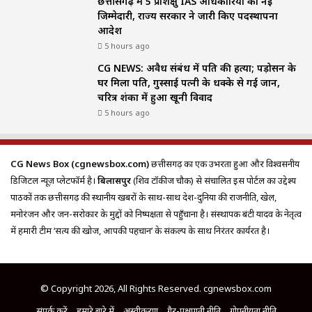
छत्तीसगढ़ में 5 प्रशिक्षु IAS अधिकारियों को नई
जिम्मेदारी, राज्य सरकार ने जारी किए पदस्थापना
आदेश
5 hours ago
CG NEWS: अवैध संबंध में पति की हत्या; पड़ोसन के
घर मिला पति, गुस्साई पत्नी के धक्के से गई जान,
चरित्र शंका में हुआ खूनी विवाद
5 hours ago
CG News Box (cgnewsbox.com)
छत्तीसगढ़ का एक उभरता हुआ और विश्वसनीय
डिजिटल न्यूज़ प्लेटफॉर्म है।
बिलासपुर
(शिव टॉकीज चौक) से संचालित इस पोर्टल का उद्देश्य
पाठकों तक छत्तीसगढ़ की स्थानीय खबरों के साथ-साथ देश-दुनिया की राजनीति, खेल,
मनोरंजन और जन-सरोकार के मुद्दों को निष्पक्षता से पहुँचाना है। संस्थापक बंटी यादव के नेतृत्व
में हमारी टीम ‘सत्य की खोज, आपकी पहचान’ के संकल्प के साथ निरंतर कार्यरत है।
© Copyright 2026, All Rights Reserved. cgnewsbox.com
संपर्क करें
हमारे बारे में
अस्वीकरण
गैर-पक्षपाती नीति
गोपनीयता नीति