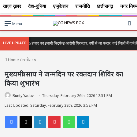
ताज़ा ख़बर
देश-दुनिया
एजुकेशन
राजनीति
छत्तीसगढ़
नगर निग
Se
Menu
ilaspur News; 5 हजार का इनामी चिटफंड आरोपी गिरफ्तार, वर्षों से था फरार; कई जिलों में दर्ज हैं 
LIVE UPDATE
Home
/
छत्तीसगढ़
मुख्यमंत्री साय ने जन्मदिन पर रक्तदान शिविर का
किया शुभारंभ
Bunty Yadav
Thursday, February 26th, 2026 12:51 PM
Last Updated: Saturday, February 28th, 2026 3:52 PM
Facebook
X
LinkedIn
Pinterest
WhatsApp
Telegram